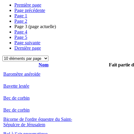
Première page
Page précédente
Page
1
Page
2
Page
3
(page actuelle)
Page
4
Page
5
Page suivante
Dernière page
Nom
Fait partie 
Baromètre anéroïde
Bavette lestée
Bec de corbin
Bec de corbin
Bicorne de l'ordre équestre du Saint-
Sépulcre de Jérusalem
Bol à l’air pneumatique