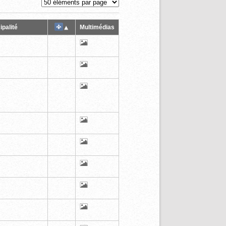
ipalité
Multimédias