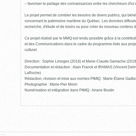
– favoriser le partage des connaissances entre les chercheurs d'ici et
Le projet permet de combler les besoins de divers publics, qui bénéf
concernant le patrimoine maritime du Québec. Les données diffusées
recherche, d'étude et de loisirs ou pour créer du nouveau contenu 
Ce projet réalisé par le MMQ est rendu possible grâce à la contribut
et des Communications dans le cadre du programme Aide aux projet
culturel.
Direction : Sophie Limoges (2018) et Marie-Claude Gamache (201
Documentation et rédaction : Alain Franck et IRHMAS (Vincent Delm
LaRoche)
Rédaction, révision et mise aux normes PIMIQ : Marie-Élaine Gadbo
Photographie : Marie-Pier Morin
Numérisation et intégration dans PIMIQ : Ariane Boutin