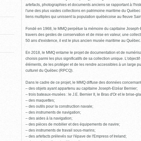
pour
fermer)
artefacts, photographies et documents anciens se rapportant à l'his
l'une des plus vastes collections en patrimoine maritime du Québe
liens multiples qui unissent la population québécoise au fleuve Sai
Fondé en 1968, le MMQ perpétue la mémoire du capitaine Joseph-Elzé
travers des gestes de conservation et de mise en valeur, une collect
50 ans d'existence, il est le plus ancien musée maritime au Québec.
En 2018, le MMQ entame le projet de documentation et de numéris
choisis parmi les plus significatifs de sa collection unique. L'object
éléments, de les protéger et de les rendre accessibles à un large pu
culturel du Québec (RPCQ).
Dans le cadre de ce projet, le MMQ diffuse des données concernan
– des objets ayant appartenu au capitaine Joseph-Elzéar Bernier;
– trois bateaux-musées : le J.E. Bernier II, le Bras d'Or et le brise-g
– des maquettes;
– des outils pour la construction navale;
– des instruments de navigation;
– des aides à la navigation;
– des pièces de mobilier et des équipements de navire;
– des instruments de travail sous-marins;
– des artefacts prélevés sur l'épave de l'Empress of Ireland;