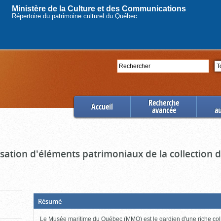
Ministère de la Culture et des Communications
Répertoire du patrimoine culturel du Québec
Rechercher
Se
Recherche
Accueil
avancée
a
ation d'éléments patrimoniaux de la collection
(Boite
Résumé
ouverte,
cliquer
Le Musée maritime du Québec (MMQ) est le gardien d'une riche col