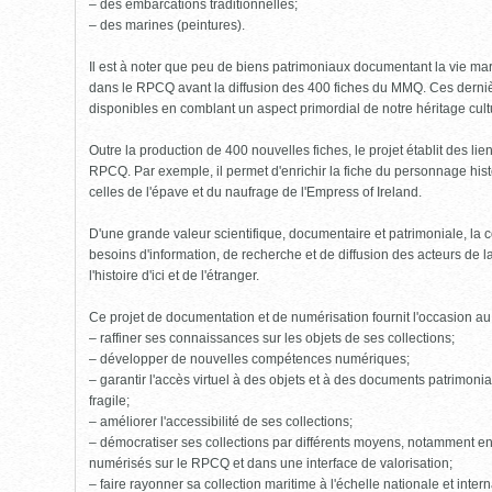
– des embarcations traditionnelles;
– des marines (peintures).
Il est à noter que peu de biens patrimoniaux documentant la vie mari
dans le RPCQ avant la diffusion des 400 fiches du MMQ. Ces derniè
disponibles en comblant un aspect primordial de notre héritage cult
Outre la production de 400 nouvelles fiches, le projet établit des li
RPCQ. Par exemple, il permet d'enrichir la fiche du personnage his
celles de l'épave et du naufrage de l'Empress of Ireland.
D'une grande valeur scientifique, documentaire et patrimoniale, l
besoins d'information, de recherche et de diffusion des acteurs de 
l'histoire d'ici et de l'étranger.
Ce projet de documentation et de numérisation fournit l'occasion a
– raffiner ses connaissances sur les objets de ses collections;
– développer de nouvelles compétences numériques;
– garantir l'accès virtuel à des objets et à des documents patrimoniau
fragile;
– améliorer l'accessibilité de ses collections;
– démocratiser ses collections par différents moyens, notamment en
numérisés sur le RPCQ et dans une interface de valorisation;
– faire rayonner sa collection maritime à l'échelle nationale et intern