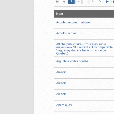
Page
(page
Page
Page
Page
Page
1
Première
2
Page
3
4
5
actuelle)
page
précédente
suiva
Nom
Accoteuse pneumatique
Accotoir à rivet
Affiche publicitaire (Croisières sur le
majestueux St. Laurent et l’incomparable
Saguenay dans la belle province de
Québec)
Aiguille à voiles courbe
Alésoir
Alésoir
Alésoir
Ancre à jas