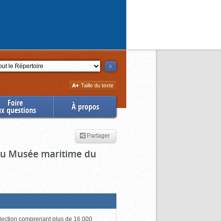
ction
Augmenter
Taille du texte
la
Foire
À propos
ux questions
Partager
 du Musée maritime du
lection comprenant plus de 16 000