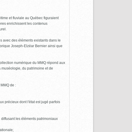
time et fluviale au Québec figuraient
res enrichissent les contenus
urel.
ens avec des éléments existants dans le
torique Joseph-Elzéar Bernier ainsi que
a collection numérique du MMQ répond aux
la muséologie, du patrimoine et de
u MMQ de :
x précieux dont l'état est jugé parfois
 diffusant les éléments patrimoniaux
ationale;