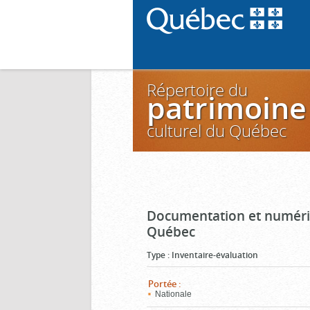
Répertoire du
patrimoine
culturel du Québec
Documentation et numéris
Québec
Type
:
Inventaire-évaluation
Portée
:
Nationale