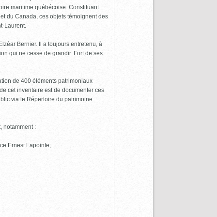
toire maritime québécoise. Constituant
c et du Canada, ces objets témoignent des
nt-Laurent.
ar Bernier. Il a toujours entretenu, à
ion qui ne cesse de grandir. Fort de ses
ation de 400 éléments patrimoniaux
if de cet inventaire est de documenter ces
blic via le Répertoire du patrimoine
t, notamment :
lace Ernest Lapointe;