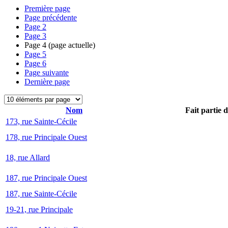
Première page
Page précédente
Page
2
Page
3
Page
4
(page actuelle)
Page
5
Page
6
Page suivante
Dernière page
Nom
Fait partie 
173, rue Sainte-Cécile
178, rue Principale Ouest
18, rue Allard
187, rue Principale Ouest
187, rue Sainte-Cécile
19-21, rue Principale