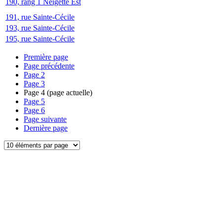
190, rang 1 Neigette Est
191, rue Sainte-Cécile
193, rue Sainte-Cécile
195, rue Sainte-Cécile
Première page
Page précédente
Page
2
Page
3
Page
4
(page actuelle)
Page
5
Page
6
Page suivante
Dernière page