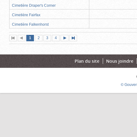
Cimetière Draper's Corner
Cimetière Fairfax
Cimetière Falkenhorst
Page
(page
Page
Page
Page
1
Première
2
Page
3
4
Page
Dernière
actuelle)
page
précédente
suivante
page
Plan du site
Nous joindre
© Gouver