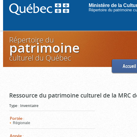
Ministère de la Cult
Répertoire du patrimoine c
Répertoire du
patrimoine
culturel du Québec
Accueil
Ressource du patrimoine culturel de la MRC d
Type
:
Inventaire
Portée
:
Régionale
Année
: