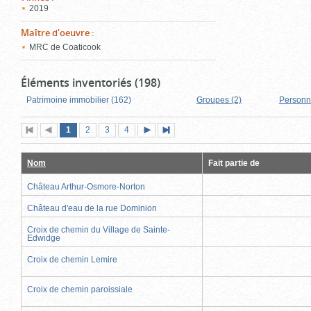
2019
Maître d'oeuvre
:
MRC de Coaticook
Éléments inventoriés (198)
Patrimoine immobilier (162)
Groupes (2)
Personn
Page
(page
Page
Page
Page
1
Première
2
Page
3
4
Page
Dernière
actuelle)
page
précédente
suivante
page
Nom
Fait partie de
Château Arthur-Osmore-Norton
Château d'eau de la rue Dominion
Croix de chemin du Village de Sainte-
Edwidge
Croix de chemin Lemire
Croix de chemin paroissiale