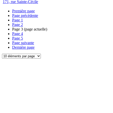
171, rue Sainte-Cécile
Première page
Page précédente
Page
1
Page
2
Page
3
(page actuelle)
Page
4
Page
5
Page suivante
Dernière page