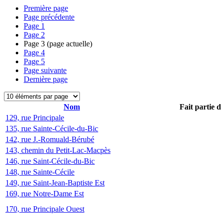
Première page
Page précédente
Page
1
Page
2
Page
3
(page actuelle)
Page
4
Page
5
Page suivante
Dernière page
Nom
Fait partie 
129, rue Principale
135, rue Sainte-Cécile-du-Bic
142, rue J.-Romuald-Bérubé
143, chemin du Petit-Lac-Macpès
146, rue Saint-Cécile-du-Bic
148, rue Sainte-Cécile
149, rue Saint-Jean-Baptiste Est
169, rue Notre-Dame Est
170, rue Principale Ouest