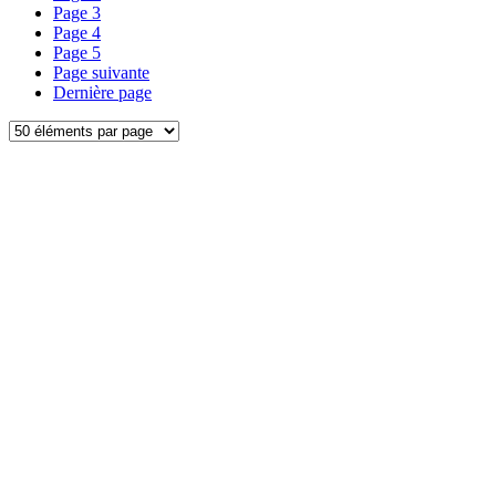
Page
3
Page
4
Page
5
Page suivante
Dernière page