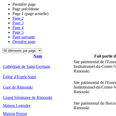
Première page
Page précédente
Page
1
(page actuelle)
Page
2
Page
3
Page
4
Page
5
Page suivante
Dernière page
Nom
Fait partie 
Site patrimonial de l'Ens
Cathédrale de Saint-Germain
Institutionnel-du-Centre-V
Rimouski
Église d'Esprit-Saint
Site patrimonial de l'Ens
Gare de Rimouski
Institutionnel-du-Centre-V
Rimouski
Grand Séminaire de Rimouski
Site patrimonial du Berce
Maison Letendre
Rimouski
Maison Perron