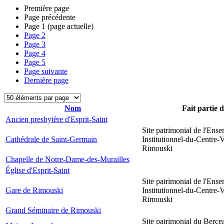
Première page
Page précédente
Page
1
(page actuelle)
Page
2
Page
3
Page
4
Page
5
Page suivante
Dernière page
Nom
Fait partie 
Ancien presbytère d'Esprit-Saint
Site patrimonial de l'Ens
Cathédrale de Saint-Germain
Institutionnel-du-Centre-V
Rimouski
Chapelle de Notre-Dame-des-Murailles
Église d'Esprit-Saint
Site patrimonial de l'Ens
Gare de Rimouski
Institutionnel-du-Centre-V
Rimouski
Grand Séminaire de Rimouski
Site patrimonial du Berce