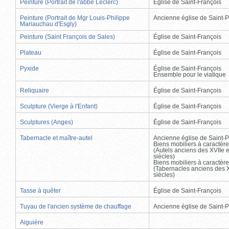
Peinture (Portrait de l'abbé Leclerc)
Église de Saint-François
Peinture (Portrait de Mgr Louis-Philippe
Ancienne église de Saint-P
Mariauchau d'Esgly)
Peinture (Saint François de Sales)
Église de Saint-François
Plateau
Église de Saint-François
Pyxide
Église de Saint-François
Ensemble pour le viatique
Reliquaire
Église de Saint-François
Sculpture (Vierge à l'Enfant)
Église de Saint-François
Sculptures (Anges)
Église de Saint-François
Tabernacle et maître-autel
Ancienne église de Saint-P
Biens mobiliers à caractère
(Autels anciens des XVIIe e
siècles)
Biens mobiliers à caractère
(Tabernacles anciens des X
siècles)
Tasse à quêter
Église de Saint-François
Tuyau de l'ancien système de chauffage
Ancienne église de Saint-P
Aiguière