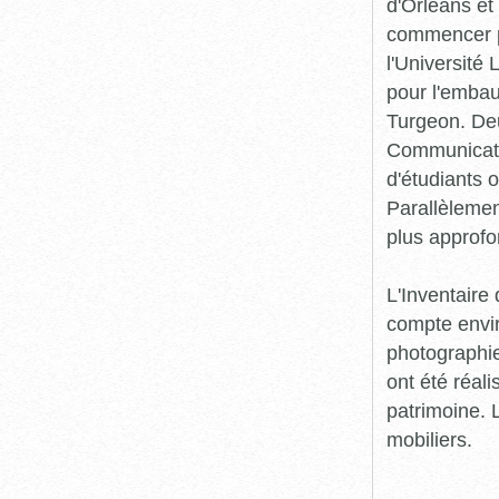
d'Orléans et
commencer pr
l'Université
pour l'embau
Turgeon. Deu
Communicatio
d'étudiants o
Parallèlement
plus approfo
L'Inventaire 
compte envir
photographie
ont été réali
patrimoine. L
mobiliers.