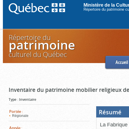
Ministère de la Cult
Répertoire du patrimoine c
Répertoire du
patrimoine
culturel du Québec
Accueil
Inventaire du patrimoine mobilier religieux de
Type
:
Inventaire
Résumé
(Boi
Portée
:
ouve
Régionale
cliq
pou
La Fabrique 
ferm
Année
: