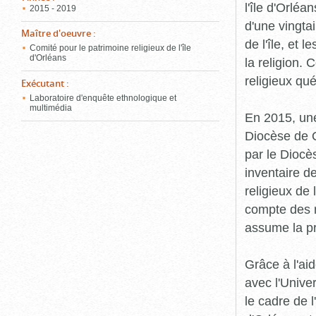
l'île d'Orléa
2015 - 2019
d'une vingta
Maître d'oeuvre
:
de l'île, et 
Comité pour le patrimoine religieux de l'île
d'Orléans
la religion.
religieux qu
Exécutant
:
Laboratoire d'enquête ethnologique et
multimédia
En 2015, une
Diocèse de Q
par le Diocès
inventaire d
religieux de 
compte des r
assume la p
Grâce à l'ai
avec l'Unive
le cadre de 