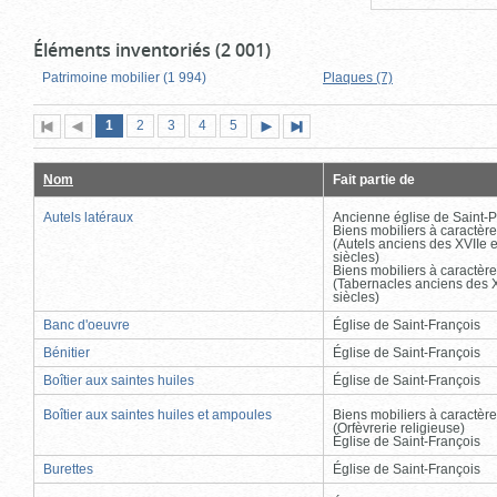
Éléments inventoriés (2 001)
Patrimoine mobilier (1 994)
Plaques (7)
Page
(page
Page
Page
Page
Page
1
Première
2
Page
3
4
5
Page
Dernière
actuelle)
page
précédente
suivante
page
Nom
Fait partie de
Autels latéraux
Ancienne église de Saint-P
Biens mobiliers à caractère
(Autels anciens des XVIIe e
siècles)
Biens mobiliers à caractère
(Tabernacles anciens des X
siècles)
Banc d'oeuvre
Église de Saint-François
Bénitier
Église de Saint-François
Boîtier aux saintes huiles
Église de Saint-François
Boîtier aux saintes huiles et ampoules
Biens mobiliers à caractère
(Orfèvrerie religieuse)
Église de Saint-François
Burettes
Église de Saint-François