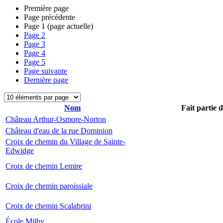
Première page
Page précédente
Page
1
(page actuelle)
Page
2
Page
3
Page
4
Page
5
Page suivante
Dernière page
Nom
Fait partie 
Château Arthur-Osmore-Norton
Château d'eau de la rue Dominion
Croix de chemin du Village de Sainte-
Edwidge
Croix de chemin Lemire
Croix de chemin paroissiale
Croix de chemin Scalabrini
École Milby