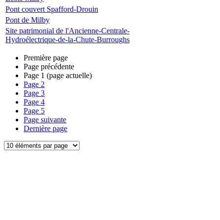
Pont couvert Spafford-Drouin
Pont de Milby
Site patrimonial de l'Ancienne-Centrale-
Hydroélectrique-de-la-Chute-Burroughs
Première page
Page précédente
Page
1
(page actuelle)
Page
2
Page
3
Page
4
Page
5
Page suivante
Dernière page