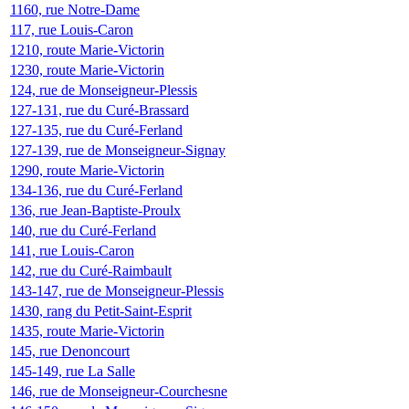
1160, rue Notre-Dame
117, rue Louis-Caron
1210, route Marie-Victorin
1230, route Marie-Victorin
124, rue de Monseigneur-Plessis
127-131, rue du Curé-Brassard
127-135, rue du Curé-Ferland
127-139, rue de Monseigneur-Signay
1290, route Marie-Victorin
134-136, rue du Curé-Ferland
136, rue Jean-Baptiste-Proulx
140, rue du Curé-Ferland
141, rue Louis-Caron
142, rue du Curé-Raimbault
143-147, rue de Monseigneur-Plessis
1430, rang du Petit-Saint-Esprit
1435, route Marie-Victorin
145, rue Denoncourt
145-149, rue La Salle
146, rue de Monseigneur-Courchesne