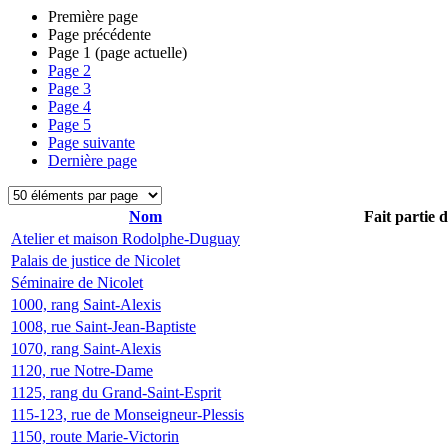
Première page
Page précédente
Page
1
(page actuelle)
Page
2
Page
3
Page
4
Page
5
Page suivante
Dernière page
Nom
Fait partie 
Atelier et maison Rodolphe-Duguay
Palais de justice de Nicolet
Séminaire de Nicolet
1000, rang Saint-Alexis
1008, rue Saint-Jean-Baptiste
1070, rang Saint-Alexis
1120, rue Notre-Dame
1125, rang du Grand-Saint-Esprit
115-123, rue de Monseigneur-Plessis
1150, route Marie-Victorin