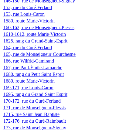
146-150, rue de Monseigneur-Signay
152, rue du Curé-Ferland
153, rue Louis-Caron
1580, route Marie-Victorin
160-162, rue de Monseigneur-Plessis
1610-1612, route Marie-Victorin
1625, rang du Grand-Saint-Esprit
164, rue du Curé-Ferland
165, rue de Monseigneur-Courchesne
166, rue Wilfrid-Camirand
167, rue Paul-Émile-Lamarche
1680, rang du Petit-Saint-Esprit
1680, route Marie-Victorin
169-171, rue Louis-Caron
1695, rang du Grand-Saint-Esprit
170-172, rue du Curé-Ferland
171, rue de Monseigneur-Plessis
1715, rue Saint-Jean-Baptiste
172-176, rue du Curé-Raimbault
173, rue de Monseigneur-Signay