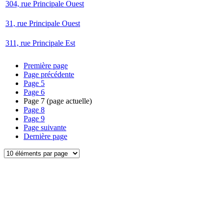
304, rue Principale Ouest
31, rue Principale Ouest
311, rue Principale Est
Première page
Page précédente
Page
5
Page
6
Page
7
(page actuelle)
Page
8
Page
9
Page suivante
Dernière page