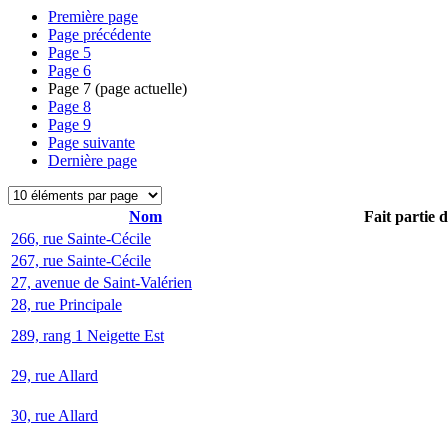
Première page
Page précédente
Page
5
Page
6
Page
7
(page actuelle)
Page
8
Page
9
Page suivante
Dernière page
Nom
Fait partie 
266, rue Sainte-Cécile
267, rue Sainte-Cécile
27, avenue de Saint-Valérien
28, rue Principale
289, rang 1 Neigette Est
29, rue Allard
30, rue Allard