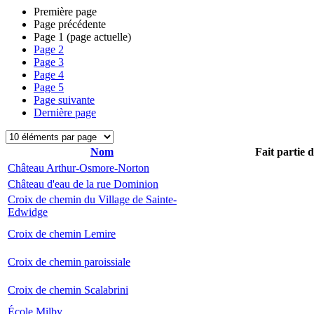
Première page
Page précédente
Page
1
(page actuelle)
Page
2
Page
3
Page
4
Page
5
Page suivante
Dernière page
Nom
Fait partie 
Château Arthur-Osmore-Norton
Château d'eau de la rue Dominion
Croix de chemin du Village de Sainte-
Edwidge
Croix de chemin Lemire
Croix de chemin paroissiale
Croix de chemin Scalabrini
École Milby