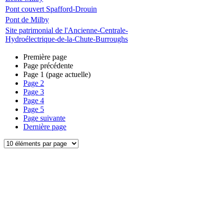
Pont couvert Spafford-Drouin
Pont de Milby
Site patrimonial de l'Ancienne-Centrale-
Hydroélectrique-de-la-Chute-Burroughs
Première page
Page précédente
Page
1
(page actuelle)
Page
2
Page
3
Page
4
Page
5
Page suivante
Dernière page