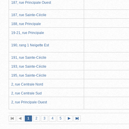
187, rue Principale Ouest
187, rue Sainte-Cécile
188, rue Principale
19-21, rue Principale
190, rang 1 Neigette Est
191, rue Sainte-Cécile
193, rue Sainte-Cécile
195, rue Sainte-Cécile
2, rue Centrale Nord
2, rue Centrale Sud
2, rue Principale Ouest
Page
(page
Page
Page
Page
Page
1
Première
2
Page
3
4
5
Page
Dernière
actuelle)
page
précédente
suivante
page