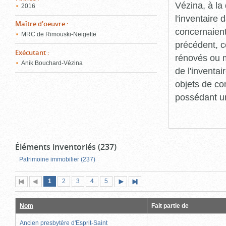
Vézina, à l
2016
l'inventaire
Maître d'oeuvre
:
concernaient
MRC de Rimouski-Neigette
précédent, c
Exécutant
:
rénovés ou m
Anik Bouchard-Vézina
de l'inventa
objets de co
possédant un
Éléments inventoriés (237)
Patrimoine immobilier (237)
Page
(page
Page
Page
Page
Page
1
Première
2
Page
3
4
5
Page
Dernière
actuelle)
page
précédente
suivante
page
Nom
Fait partie de
Ancien presbytère d'Esprit-Saint