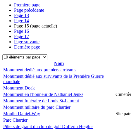
Première page
Page précédente
Page
13
Page
14
Page
15
(page actuelle)
Page
16
Page
17
Page suivante
Dernière page
Nom
Monument dédié aux premiers arrivants
Monument dédié aux survivants de la Première Guerre
mondiale
Monument Doak
Monument en l'honneur de Nathaniel Jenks
Cimetiè
Monument funéraire de Louis St-Laurent
Monument militaire du parc Chartier
Moulin Daniel-Way
Site pa
Parc Chartier
Piliers de granit du club de golf Dufferin Heights