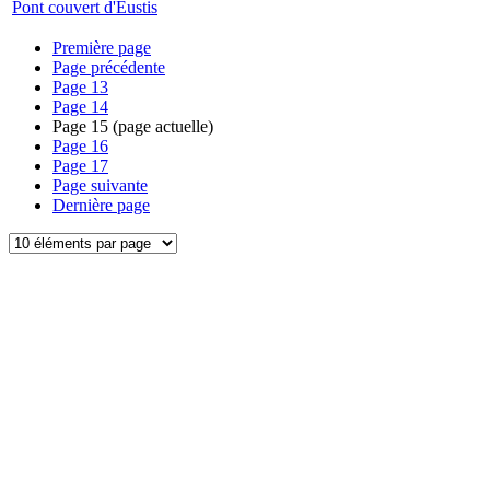
Pont couvert d'Eustis
Première page
Page précédente
Page
13
Page
14
Page
15
(page actuelle)
Page
16
Page
17
Page suivante
Dernière page