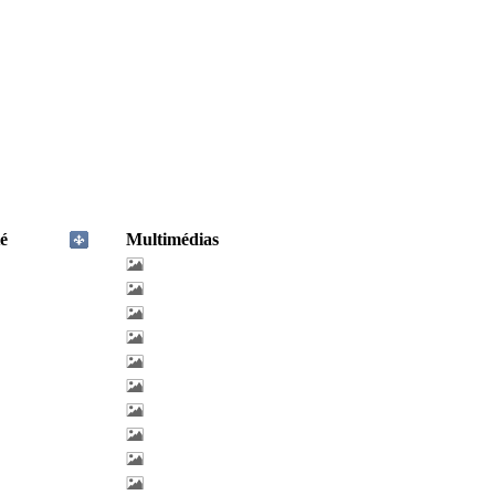
é
Multimédias