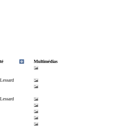
té
Multimédias
-Lessard
-Lessard