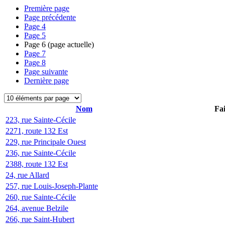
Première page
Page précédente
Page
4
Page
5
Page
6
(page actuelle)
Page
7
Page
8
Page suivante
Dernière page
Nom
Fai
223, rue Sainte-Cécile
2271, route 132 Est
229, rue Principale Ouest
236, rue Sainte-Cécile
2388, route 132 Est
24, rue Allard
257, rue Louis-Joseph-Plante
260, rue Sainte-Cécile
264, avenue Belzile
266, rue Saint-Hubert