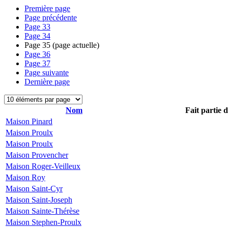
Première page
Page précédente
Page
33
Page
34
Page
35
(page actuelle)
Page
36
Page
37
Page suivante
Dernière page
Nom
Fait partie 
Maison Pinard
Maison Proulx
Maison Proulx
Maison Provencher
Maison Roger-Veilleux
Maison Roy
Maison Saint-Cyr
Maison Saint-Joseph
Maison Sainte-Thérèse
Maison Stephen-Proulx