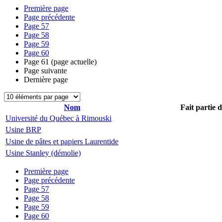
Première page
Page précédente
Page
57
Page
58
Page
59
Page
60
Page
61
(page actuelle)
Page suivante
Dernière page
Nom
Fait partie 
Université du Québec à Rimouski
Usine BRP
Usine de pâtes et papiers Laurentide
Usine Stanley (démolie)
Première page
Page précédente
Page
57
Page
58
Page
59
Page
60