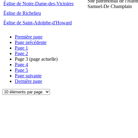
Site patrimonial de l'Habit
Église de Notre-Dame-des-Victoires
Samuel-De Champlain
Église de Richelieu
Église de Saint-Adolphe-d'Howard
Première page
Page précédente
Page
1
Page
2
Page
3
(page actuelle)
Page
4
Page
5
Page suivante
Dernière page