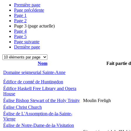
Première page
Page précédente
Page
1
Page
2
Page
3
(page actuelle)
Page
4
Page
5
Page suivante
Dernière page
Nom
Fait partie 
Domaine seigneurial Sainte-Anne
Édifice de comté de Huntingdon
Édifice Haskell Free Library and Opera
House
Église Bishop Stewart of the Holy Trinity
Moulin Freligh
Église Christ Church
Église de L'Assomption-de-la-Sainte-
Vierge
Église de Notre-Dame-de-la-Visitation