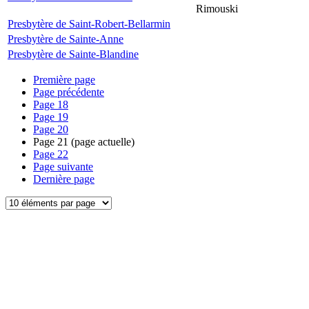
Rimouski
Presbytère de Saint-Robert-Bellarmin
Presbytère de Sainte-Anne
Presbytère de Sainte-Blandine
Première page
Page précédente
Page
18
Page
19
Page
20
Page
21
(page actuelle)
Page
22
Page suivante
Dernière page