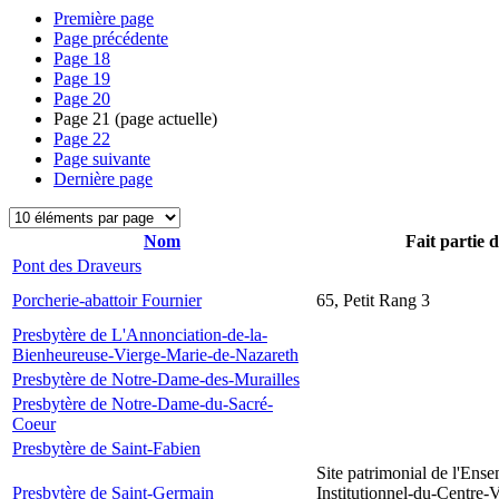
Première page
Page précédente
Page
18
Page
19
Page
20
Page
21
(page actuelle)
Page
22
Page suivante
Dernière page
Nom
Fait partie 
Pont des Draveurs
Porcherie-abattoir Fournier
65, Petit Rang 3
Presbytère de L'Annonciation-de-la-
Bienheureuse-Vierge-Marie-de-Nazareth
Presbytère de Notre-Dame-des-Murailles
Presbytère de Notre-Dame-du-Sacré-
Coeur
Presbytère de Saint-Fabien
Site patrimonial de l'Ens
Presbytère de Saint-Germain
Institutionnel-du-Centre-V