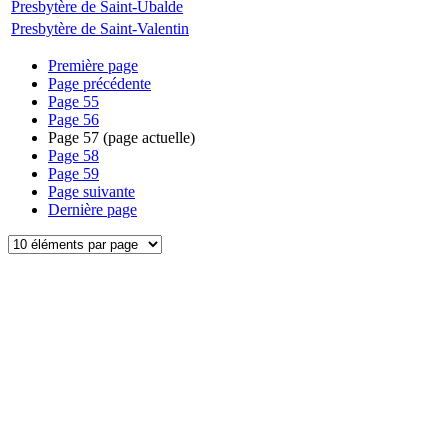
Presbytère de Saint-Ubalde
Presbytère de Saint-Valentin
Première page
Page précédente
Page
55
Page
56
Page
57
(page actuelle)
Page
58
Page
59
Page suivante
Dernière page