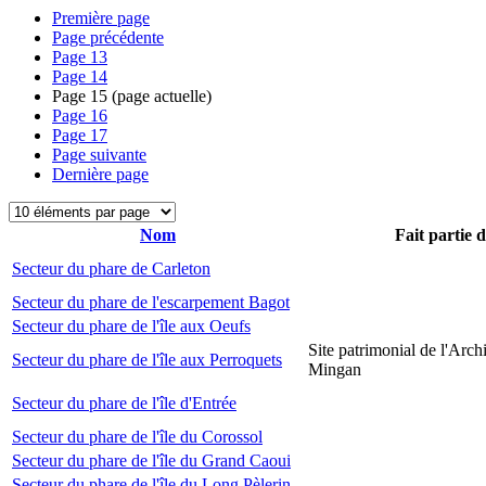
Première page
Page précédente
Page
13
Page
14
Page
15
(page actuelle)
Page
16
Page
17
Page suivante
Dernière page
Nom
Fait partie 
Secteur du phare de Carleton
Secteur du phare de l'escarpement Bagot
Secteur du phare de l'île aux Oeufs
Site patrimonial de l'Arch
Secteur du phare de l'île aux Perroquets
Mingan
Secteur du phare de l'île d'Entrée
Secteur du phare de l'île du Corossol
Secteur du phare de l'île du Grand Caoui
Secteur du phare de l'île du Long Pèlerin