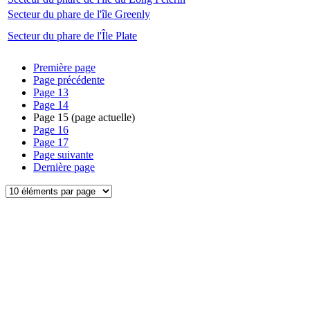
Secteur du phare de l'île Greenly
Secteur du phare de l'Île Plate
Première page
Page précédente
Page
13
Page
14
Page
15
(page actuelle)
Page
16
Page
17
Page suivante
Dernière page