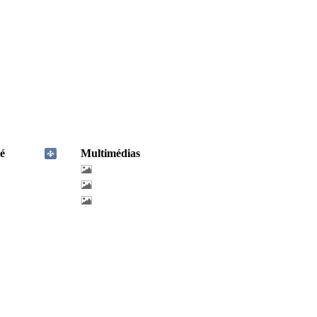
é
Multimédias