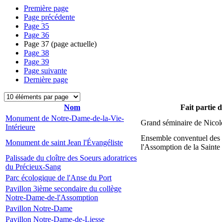
Première page
Page précédente
Page
35
Page
36
Page
37
(page actuelle)
Page
38
Page
39
Page suivante
Dernière page
Nom
Fait partie 
Monument de Notre-Dame-de-la-Vie-
Grand séminaire de Nicol
Intérieure
Ensemble conventuel des
Monument de saint Jean l'Évangéliste
l'Assomption de la Sainte
Palissade du cloître des Soeurs adoratrices
du Précieux-Sang
Parc écologique de l'Anse du Port
Pavillon 3ième secondaire du collège
Notre-Dame-de-l'Assomption
Pavillon Notre-Dame
Pavillon Notre-Dame-de-Liesse