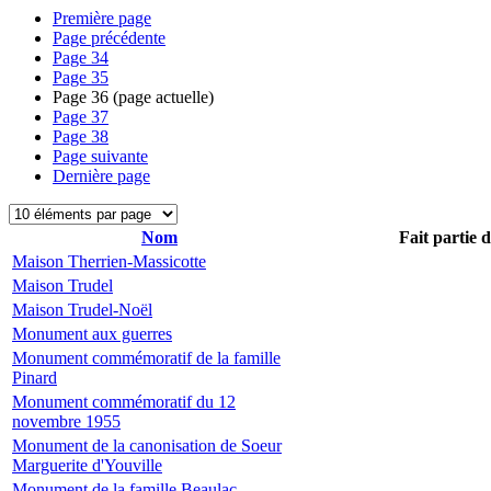
Première page
Page précédente
Page
34
Page
35
Page
36
(page actuelle)
Page
37
Page
38
Page suivante
Dernière page
Nom
Fait partie 
Maison Therrien-Massicotte
Maison Trudel
Maison Trudel-Noël
Monument aux guerres
Monument commémoratif de la famille
Pinard
Monument commémoratif du 12
novembre 1955
Monument de la canonisation de Soeur
Marguerite d'Youville
Monument de la famille Beaulac