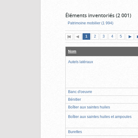
Éléments inventoriés (2 001)
Patrimoine mobilier (1 994)
Page
(page
Page
Page
Page
Page
1
Première
2
Page
3
4
5
actuelle)
page
précédente
suiva
Nom
Autels latéraux
Banc d'oeuvre
Bénitier
Boîtier aux saintes huiles
Boîtier aux saintes huiles et ampoules
Burettes