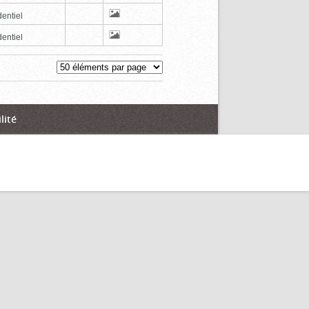
entiel
entiel
lité