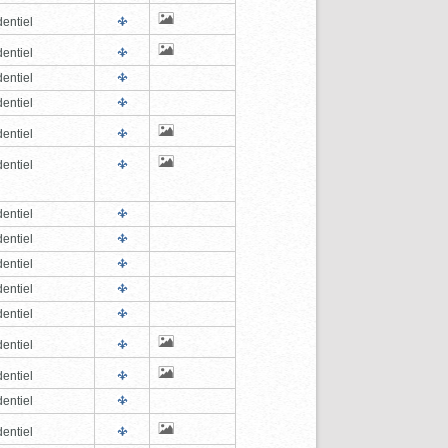
entiel
entiel
entiel
entiel
entiel
entiel
entiel
entiel
entiel
entiel
entiel
entiel
entiel
entiel
entiel