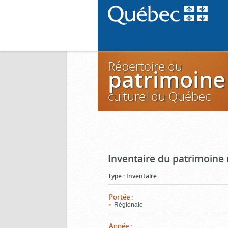
Répertoire du
patrimoine
culturel du Québec
Inventaire du patrimoine m
Type
:
Inventaire
Portée
:
Régionale
Année
: