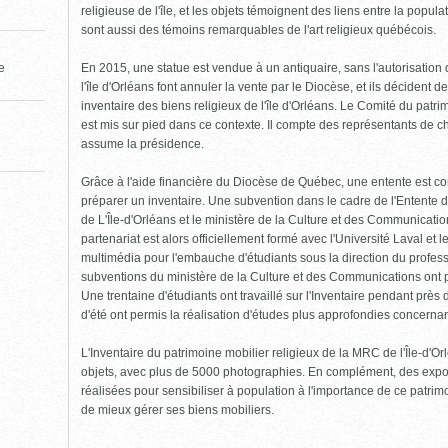
religieuse de l'île, et les objets témoignent des liens entre la popula
sont aussi des témoins remarquables de l'art religieux québécois.
En 2015, une statue est vendue à un antiquaire, sans l'autorisatio
le
l'île d'Orléans font annuler la vente par le Diocèse, et ils décident 
inventaire des biens religieux de l'île d'Orléans. Le Comité du patrim
est mis sur pied dans ce contexte. Il compte des représentants de c
assume la présidence.
Grâce à l'aide financière du Diocèse de Québec, une entente est co
préparer un inventaire. Une subvention dans le cadre de l'Entente 
de L'Île-d'Orléans et le ministère de la Culture et des Communicat
partenariat est alors officiellement formé avec l'Université Laval et
multimédia pour l'embauche d'étudiants sous la direction du profes
subventions du ministère de la Culture et des Communications ont pe
Une trentaine d'étudiants ont travaillé sur l'Inventaire pendant près
d'été ont permis la réalisation d'études plus approfondies concernant
L'Inventaire du patrimoine mobilier religieux de la MRC de l'Île-d'
objets, avec plus de 5000 photographies. En complément, des expos
réalisées pour sensibiliser à population à l'importance de ce patrimoi
de mieux gérer ses biens mobiliers.