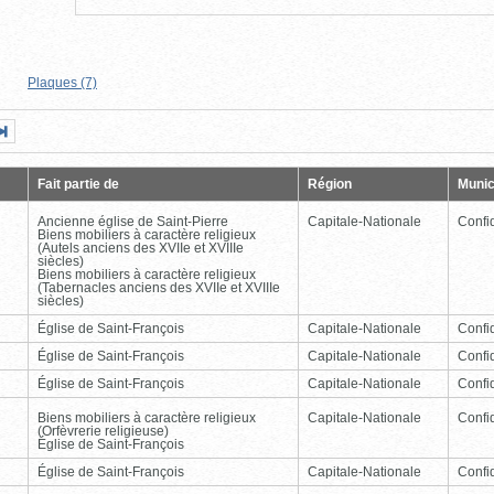
Plaques (7)
Page
Dernière
nte
page
Fait partie de
Région
Munic
Ancienne église de Saint-Pierre
Capitale-Nationale
Confid
Biens mobiliers à caractère religieux
(Autels anciens des XVIIe et XVIIIe
siècles)
Biens mobiliers à caractère religieux
(Tabernacles anciens des XVIIe et XVIIIe
siècles)
Église de Saint-François
Capitale-Nationale
Confid
Église de Saint-François
Capitale-Nationale
Confid
Église de Saint-François
Capitale-Nationale
Confid
Biens mobiliers à caractère religieux
Capitale-Nationale
Confid
(Orfèvrerie religieuse)
Église de Saint-François
Église de Saint-François
Capitale-Nationale
Confid