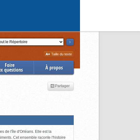
ction
Augmenter
Taille du texte
la
Foire
À propos
ux questions
Partager
 de l'île d'Orléans. Elle est la
iments. Cet ensemble raconte l'histoire