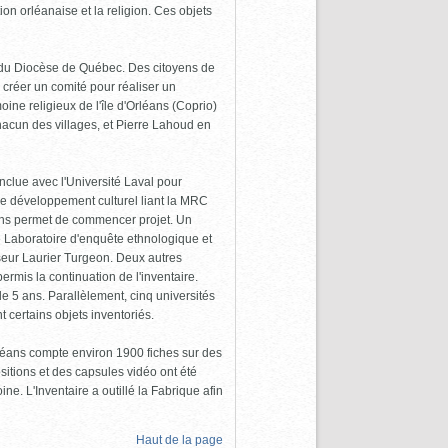
tion orléanaise et la religion. Ces objets
n du Diocèse de Québec. Des citoyens de
de créer un comité pour réaliser un
oine religieux de l'île d'Orléans (Coprio)
hacun des villages, et Pierre Lahoud en
nclue avec l'Université Laval pour
de développement culturel liant la MRC
ions permet de commencer projet. Un
 le Laboratoire d'enquête ethnologique et
seur Laurier Turgeon. Deux autres
rmis la continuation de l'inventaire.
 de 5 ans. Parallèlement, cinq universités
 certains objets inventoriés.
Orléans compte environ 1900 fiches sur des
itions et des capsules vidéo ont été
ne. L'Inventaire a outillé la Fabrique afin
Haut de la page