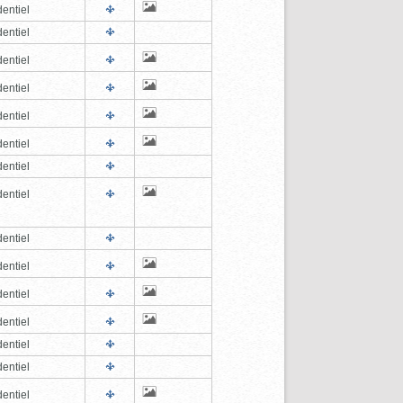
entiel
entiel
entiel
entiel
entiel
entiel
entiel
entiel
entiel
entiel
entiel
entiel
entiel
entiel
entiel