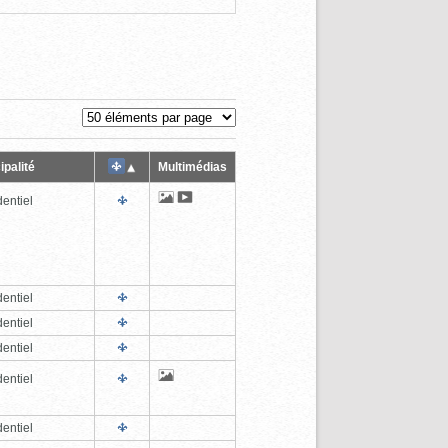
ipalité
Multimédias
entiel
entiel
entiel
entiel
entiel
entiel