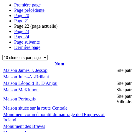
Première page
Page précédente
Page
20
Page
21
Page
22
(page actuelle)
Page
23
Page
24
Page suivante
Dernière page
Nom
Maison James-J.-Jessop
Site pa
Maison Jules-A.-Brillant
Maison Léopold-R.-D'Anjou
Site pa
Maison McKinnon
Site pat
Site pat
Maison Portugais
Ville-d
Maison située sur la route Centrale
Monument commémoratif du naufrage de l'Empress of
Ireland
Monument des Braves