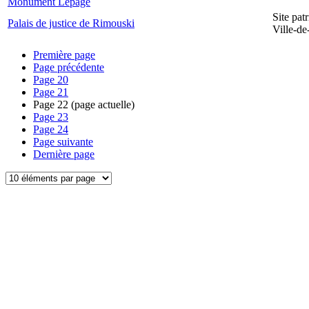
Monument Lepage
Site pat
Palais de justice de Rimouski
Ville-d
Première page
Page précédente
Page
20
Page
21
Page
22
(page actuelle)
Page
23
Page
24
Page suivante
Dernière page