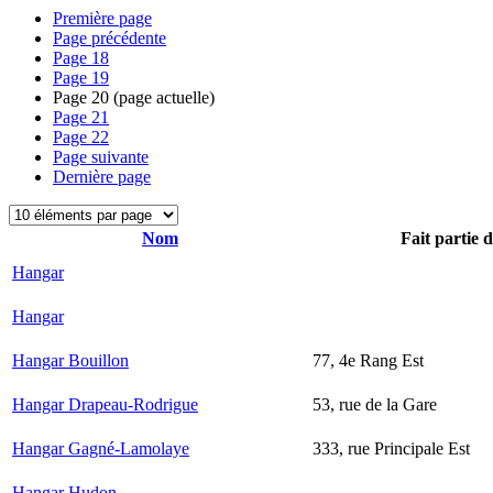
Première page
Page précédente
Page
18
Page
19
Page
20
(page actuelle)
Page
21
Page
22
Page suivante
Dernière page
Nom
Fait partie 
Hangar
Hangar
Hangar Bouillon
77, 4e Rang Est
Hangar Drapeau-Rodrigue
53, rue de la Gare
Hangar Gagné-Lamolaye
333, rue Principale Est
Hangar Hudon