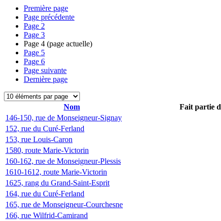
Première page
Page précédente
Page
2
Page
3
Page
4
(page actuelle)
Page
5
Page
6
Page suivante
Dernière page
Nom
Fait partie 
146-150, rue de Monseigneur-Signay
152, rue du Curé-Ferland
153, rue Louis-Caron
1580, route Marie-Victorin
160-162, rue de Monseigneur-Plessis
1610-1612, route Marie-Victorin
1625, rang du Grand-Saint-Esprit
164, rue du Curé-Ferland
165, rue de Monseigneur-Courchesne
166, rue Wilfrid-Camirand