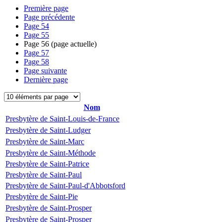
Première page
Page précédente
Page
54
Page
55
Page
56
(page actuelle)
Page
57
Page
58
Page suivante
Dernière page
Nom
Presbytère de Saint-Louis-de-France
Presbytère de Saint-Ludger
Presbytère de Saint-Marc
Presbytère de Saint-Méthode
Presbytère de Saint-Patrice
Presbytère de Saint-Paul
Presbytère de Saint-Paul-d'Abbotsford
Presbytère de Saint-Pie
Presbytère de Saint-Prosper
Presbytère de Saint-Prosper