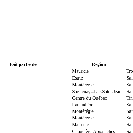
Fait partie de
Région
Mauricie
Tro
Estrie
Sai
Montérégie
Sai
Saguenay--Lac-Saint-Jean
Sai
Centre-du-Québec
Ti
Lanaudière
Sai
Montérégie
Sai
Montérégie
Sai
Mauricie
Sai
Chaudière-Appalaches
Sai