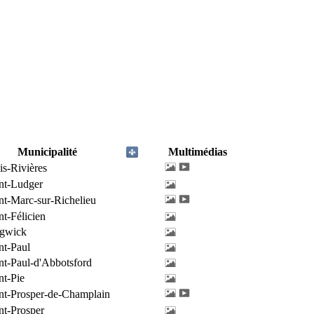
Municipalité
Multimédias
is-Rivières
nt-Ludger
nt-Marc-sur-Richelieu
nt-Félicien
ngwick
nt-Paul
nt-Paul-d'Abbotsford
nt-Pie
nt-Prosper-de-Champlain
nt-Prosper