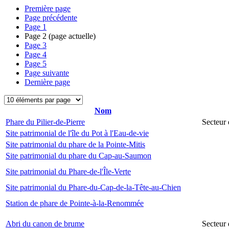
Première page
Page précédente
Page
1
Page
2
(page actuelle)
Page
3
Page
4
Page
5
Page suivante
Dernière page
Nom
Phare du Pilier-de-Pierre
Secteur 
Site patrimonial de l'île du Pot à l'Eau-de-vie
Site patrimonial du phare de la Pointe-Mitis
Site patrimonial du phare du Cap-au-Saumon
Site patrimonial du Phare-de-l'Île-Verte
Site patrimonial du Phare-du-Cap-de-la-Tête-au-Chien
Station de phare de Pointe-à-la-Renommée
Abri du canon de brume
Secteur