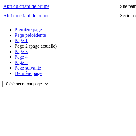
Abri du criard de brume
Site pa
Abri du criard de brume
Secteur
Première page
Page précédente
Page
1
Page
2
(page actuelle)
Page
3
Page
4
Page
5
Page suivante
Dernière page