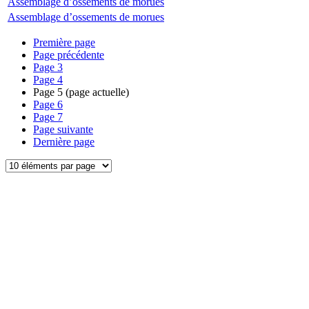
Assemblage d’ossements de morues
Assemblage d’ossements de morues
Première page
Page précédente
Page
3
Page
4
Page
5
(page actuelle)
Page
6
Page
7
Page suivante
Dernière page