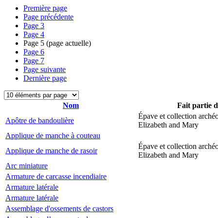
Première page
Page précédente
Page
3
Page
4
Page
5
(page actuelle)
Page
6
Page
7
Page suivante
Dernière page
Nom
Fait partie 
Épave et collection arché
Apôtre de bandoulière
Elizabeth and Mary
Applique de manche à couteau
Épave et collection arché
Applique de manche de rasoir
Elizabeth and Mary
Arc miniature
Armature de carcasse incendiaire
Armature latérale
Armature latérale
Assemblage d'ossements de castors