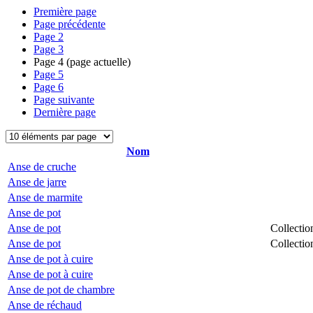
Première page
Page précédente
Page
2
Page
3
Page
4
(page actuelle)
Page
5
Page
6
Page suivante
Dernière page
Nom
Anse de cruche
Anse de jarre
Anse de marmite
Anse de pot
Anse de pot
Collectio
Anse de pot
Collectio
Anse de pot à cuire
Anse de pot à cuire
Anse de pot de chambre
Anse de réchaud