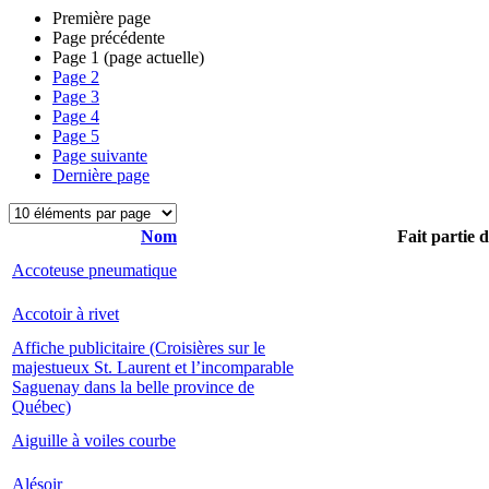
Première page
Page précédente
Page
1
(page actuelle)
Page
2
Page
3
Page
4
Page
5
Page suivante
Dernière page
Nom
Fait partie 
Accoteuse pneumatique
Accotoir à rivet
Affiche publicitaire (Croisières sur le
majestueux St. Laurent et l’incomparable
Saguenay dans la belle province de
Québec)
Aiguille à voiles courbe
Alésoir