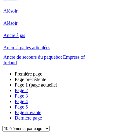
Alésoir
Alésoir
Ancre à jas
Ancre à pattes articulées
Ancre de secours du paquebot Empress of
Ireland
Première page
Page précédente
Page
1
(page actuelle)
Page
2
Page
3
Page
4
Page
5
Page suivante
Dernière page