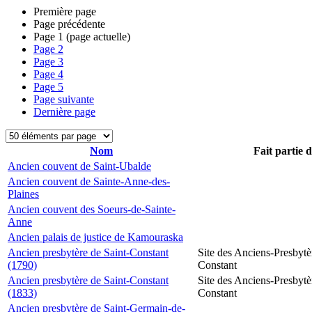
Première page
Page précédente
Page
1
(page actuelle)
Page
2
Page
3
Page
4
Page
5
Page suivante
Dernière page
Nom
Fait partie 
Ancien couvent de Saint-Ubalde
Ancien couvent de Sainte-Anne-des-
Plaines
Ancien couvent des Soeurs-de-Sainte-
Anne
Ancien palais de justice de Kamouraska
Ancien presbytère de Saint-Constant
Site des Anciens-Presbytè
(1790)
Constant
Ancien presbytère de Saint-Constant
Site des Anciens-Presbytè
(1833)
Constant
Ancien presbytère de Saint-Germain-de-