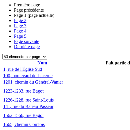
Première page
Page précédente
Page
1
(page actuelle)
Page
2
Page
3
Page
4
Page
5
Page suivante
Dernière page
Nom
Fait partie 
1, rue de l'Église Sud
100, boulevard de Lucerne
1201, chemin du Général-Vanier
1223-1233, rue Bagot
1226-1228, rue Saint-Louis
141, rue du Bateau-Passeur
1562-1566, rue Bagot
1665, chemin Comtois