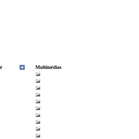
é
Multimédias