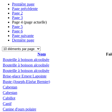
Première page
Page précédente
Page
2
Page
3
Page
4
(page actuelle)
Page
5
Page
6
Page suivante
Dernière page
Nom
Fai
Bouteille à boisson alcoolisée
Bouteille à boisson alcoolisée
Bouteille à boisson alcoolisée
Brise-glace Ernest Lapointe
Buste (Joseph-Elzéar Bernier)
Cabestan
Cabestan
Cabillot
Canif
Canine d'ours polaire