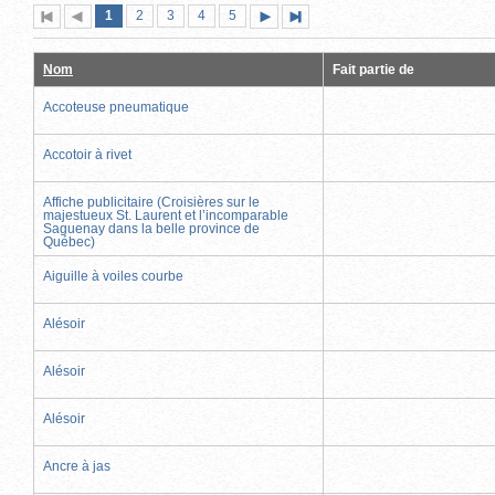
Page
(page
Page
Page
Page
Page
1
Première
2
Page
3
4
5
Page
Dernière
actuelle)
page
précédente
suivante
page
Nom
Fait partie de
Accoteuse pneumatique
Accotoir à rivet
Affiche publicitaire (Croisières sur le
majestueux St. Laurent et l’incomparable
Saguenay dans la belle province de
Québec)
Aiguille à voiles courbe
Alésoir
Alésoir
Alésoir
Ancre à jas