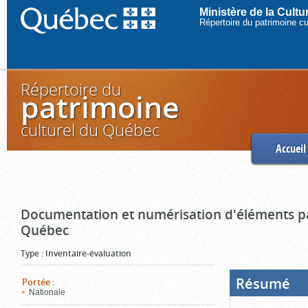
Ministère de la Cult
Répertoire du patrimoine c
Répertoire du
patrimoine
culturel du Québec
Accueil
Documentation et numérisation d'éléments pa
Québec
Type
:
Inventaire-évaluation
Résumé
(Boi
Portée
:
ouve
Nationale
cliq