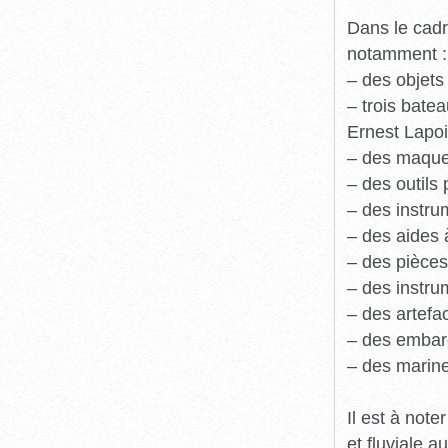
Dans le cadr
notamment :
– des objets
– trois batea
Ernest Lapoi
– des maque
– des outils 
– des instru
– des aides 
– des pièces
– des instru
– des artefa
– des embarc
– des marine
Il est à not
et fluviale 