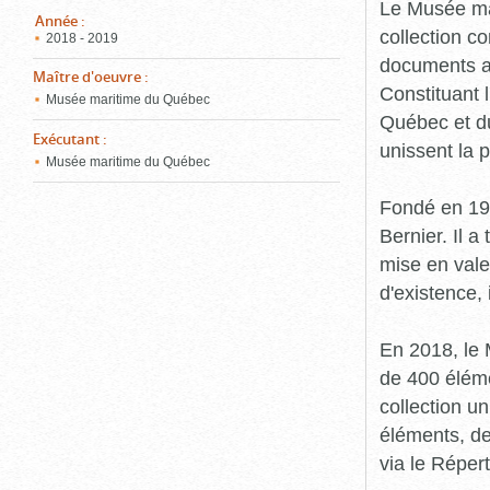
pou
Le Musée ma
ferm
Année
:
collection c
2018 - 2019
documents an
Maître d'oeuvre
:
Constituant 
Musée maritime du Québec
Québec et du
Exécutant
:
unissent la 
Musée maritime du Québec
Fondé en 19
Bernier. Il a
mise en vale
d'existence,
En 2018, le
de 400 éléme
collection u
éléments, de
via le Réper