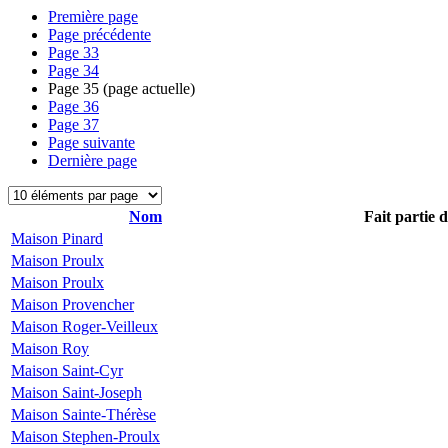
Première page
Page précédente
Page
33
Page
34
Page
35
(page actuelle)
Page
36
Page
37
Page suivante
Dernière page
Nom
Fait partie 
Maison Pinard
Maison Proulx
Maison Proulx
Maison Provencher
Maison Roger-Veilleux
Maison Roy
Maison Saint-Cyr
Maison Saint-Joseph
Maison Sainte-Thérèse
Maison Stephen-Proulx