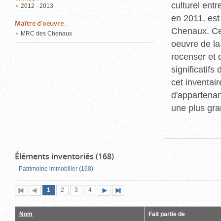
culturel ent
2012 - 2013
en 2011, est
Maître d'oeuvre
:
Chenaux. Cet
MRC des Chenaux
oeuvre de la 
recenser et 
significatif
cet inventair
d'appartenan
une plus gra
Éléments inventoriés (168)
Patrimoine immobilier (168)
Page
(page
Page
Page
Page
1
Première
2
Page
3
4
Page
Dernière
actuelle)
page
précédente
suivante
page
Nom
Fait partie de