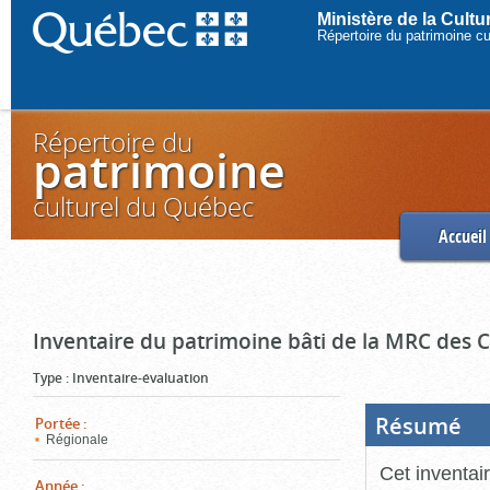
Ministère de la Cult
Répertoire du patrimoine c
Répertoire du
patrimoine
culturel du Québec
Accueil
Inventaire du patrimoine bâti de la MRC des
Type
:
Inventaire-évaluation
Résumé
(Boi
Portée
:
ouve
Régionale
cliq
pou
Cet inventai
ferm
Année
: