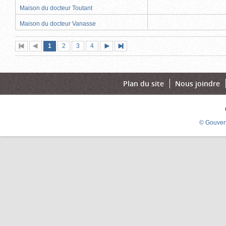
Maison du docteur Toutant
Maison du docteur Vanasse
Page
(page
Page
Page
Page
1
Première
2
Page
3
4
Page
Dernière
actuelle)
page
précédente
suivante
page
Plan du site
Nous joindre
© Gouver