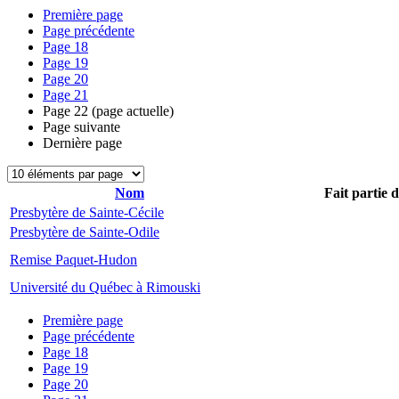
Première page
Page précédente
Page
18
Page
19
Page
20
Page
21
Page
22
(page actuelle)
Page suivante
Dernière page
Nom
Fait partie 
Presbytère de Sainte-Cécile
Presbytère de Sainte-Odile
Remise Paquet-Hudon
Université du Québec à Rimouski
Première page
Page précédente
Page
18
Page
19
Page
20