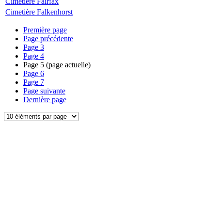
Cimetière Fairfax
Cimetière Falkenhorst
Première page
Page précédente
Page
3
Page
4
Page
5
(page actuelle)
Page
6
Page
7
Page suivante
Dernière page