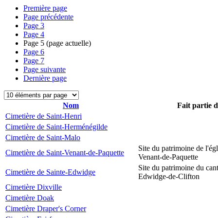
Première page
Page précédente
Page
3
Page
4
Page
5
(page actuelle)
Page
6
Page
7
Page suivante
Dernière page
Nom
Fait partie 
Cimetière de Saint-Henri
Cimetière de Saint-Herménégilde
Cimetière de Saint-Malo
Site du patrimoine de l'égl
Cimetière de Saint-Venant-de-Paquette
Venant-de-Paquette
Site du patrimoine du can
Cimetière de Sainte-Edwidge
Edwidge-de-Clifton
Cimetière Dixville
Cimetière Doak
Cimetière Draper's Corner