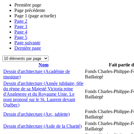
Première page
Page précédente
Page
1
(page actuelle)
Page
2
Page
3
Page
4
Page
5
Page suivante
Dernière page
Nom
Fait partie 
Dessin d'architecture (Académie de
Fonds Charles-Philippe-F
musique)
Baillairgé
Dessin d'architecture (Année jubilaire, 60e
du règne de sa Majesté Victoria reine
Fonds Charles-Philippe-F
d'Angleterre et du Royaume Unie. Le
Baillairgé
pont proposé sur le St. Laurent devant
Québec)
Fonds Charles-Philippe-F
Dessin d'architecture (Arc, tablette)
Baillairgé
Fonds Charles-Philippe-F
Dessin d'architecture (Asile de la Charité)
Baillairgé