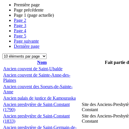
Première page
Page précédente
Page
1
(page actuelle)
Page
2
Page
3
Page
4
Page
5
Page suivante
Dernière page
Nom
Fait partie 
Ancien couvent de Saint-Ubalde
Ancien couvent de Sainte-Anne-des-
Plaines
Ancien couvent des Soeurs-de-Sainte-
Anne
Ancien palais de justice de Kamouraska
Ancien presbytère de Saint-Constant
Site des Anciens-Presbytè
(1790)
Constant
Ancien presbytère de Saint-Constant
Site des Anciens-Presbytè
(1833)
Constant
Ancien presbytère de Saint-Germain-de-