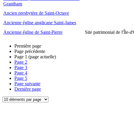
Grantham
Ancien presbytère de Saint-Octave
Ancienne église anglicane Saint-James
Ancienne église de Saint-Pierre
Site patrimonial de l'Île-d
Première page
Page précédente
Page
1
(page actuelle)
Page
2
Page
3
Page
4
Page
5
Page suivante
Dernière page