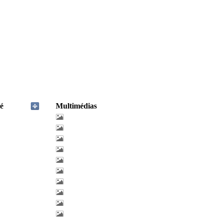
é
Multimédias