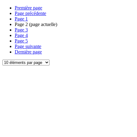
Première page
Page précédente
Page
1
Page
2
(page actuelle)
Page
3
Page
4
Page
5
Page suivante
Dernière page