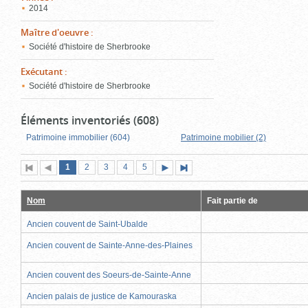
2014
Maître d'oeuvre
:
Société d'histoire de Sherbrooke
Exécutant
:
Société d'histoire de Sherbrooke
Éléments inventoriés (608)
Patrimoine immobilier (604)
Patrimoine mobilier (2)
Page
(page
Page
Page
Page
Page
1
Première
2
Page
3
4
5
Page
Dernière
actuelle)
page
précédente
suivante
page
Nom
Fait partie de
Ancien couvent de Saint-Ubalde
Ancien couvent de Sainte-Anne-des-Plaines
Ancien couvent des Soeurs-de-Sainte-Anne
Ancien palais de justice de Kamouraska