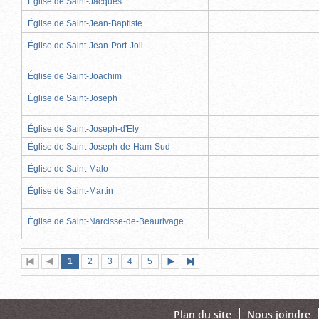
Église de Saint-Jacques
Église de Saint-Jean-Baptiste
Église de Saint-Jean-Port-Joli
Église de Saint-Joachim
Église de Saint-Joseph
Église de Saint-Joseph-d'Ely
Église de Saint-Joseph-de-Ham-Sud
Église de Saint-Malo
Église de Saint-Martin
Église de Saint-Narcisse-de-Beaurivage
Page
(page
Page
Page
Page
Page
1
Première
2
Page
3
4
5
Page
Dernière
actuelle)
page
précédente
suivante
page
Plan du site
Nous joindre