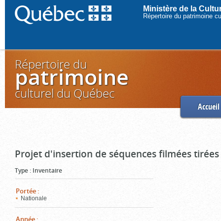
Ministère de la Cult
Répertoire du patrimoine c
Répertoire du
patrimoine
culturel du Québec
Accueil
Projet d'insertion de séquences filmées tirées
Type
:
Inventaire
Portée
:
Nationale
Année
: