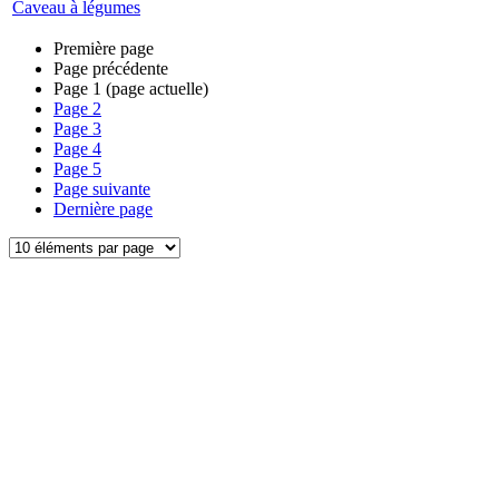
Caveau à légumes
Première page
Page précédente
Page
1
(page actuelle)
Page
2
Page
3
Page
4
Page
5
Page suivante
Dernière page