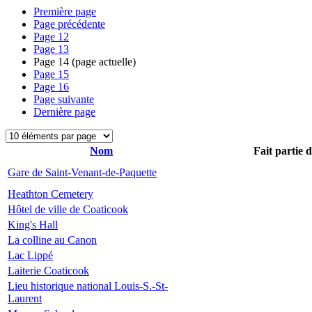
Première page
Page précédente
Page
12
Page
13
Page
14
(page actuelle)
Page
15
Page
16
Page suivante
Dernière page
Nom
Fait partie 
Gare de Saint-Venant-de-Paquette
Heathton Cemetery
Hôtel de ville de Coaticook
King's Hall
La colline au Canon
Lac Lippé
Laiterie Coaticook
Lieu historique national Louis-S.-St-
Laurent