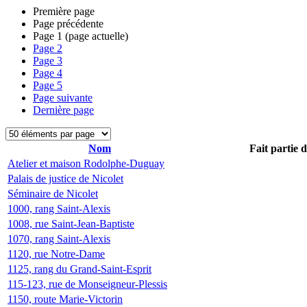
Première page
Page précédente
Page
1
(page actuelle)
Page
2
Page
3
Page
4
Page
5
Page suivante
Dernière page
Nom
Fait partie 
Atelier et maison Rodolphe-Duguay
Palais de justice de Nicolet
Séminaire de Nicolet
1000, rang Saint-Alexis
1008, rue Saint-Jean-Baptiste
1070, rang Saint-Alexis
1120, rue Notre-Dame
1125, rang du Grand-Saint-Esprit
115-123, rue de Monseigneur-Plessis
1150, route Marie-Victorin