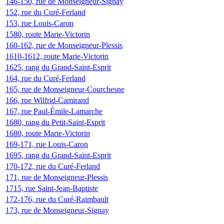
146-150, rue de Monseigneur-Signay
152, rue du Curé-Ferland
153, rue Louis-Caron
1580, route Marie-Victorin
160-162, rue de Monseigneur-Plessis
1610-1612, route Marie-Victorin
1625, rang du Grand-Saint-Esprit
164, rue du Curé-Ferland
165, rue de Monseigneur-Courchesne
166, rue Wilfrid-Camirand
167, rue Paul-Émile-Lamarche
1680, rang du Petit-Saint-Esprit
1680, route Marie-Victorin
169-171, rue Louis-Caron
1695, rang du Grand-Saint-Esprit
170-172, rue du Curé-Ferland
171, rue de Monseigneur-Plessis
1715, rue Saint-Jean-Baptiste
172-176, rue du Curé-Raimbault
173, rue de Monseigneur-Signay