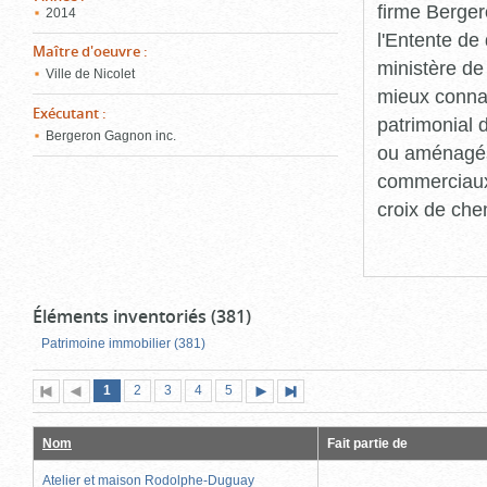
firme Berger
2014
l'Entente de 
Maître d'oeuvre
:
ministère de
Ville de Nicolet
mieux connaît
Exécutant
:
patrimonial d
Bergeron Gagnon inc.
ou aménagés 
commerciaux, 
croix de che
Éléments inventoriés (381)
Patrimoine immobilier (381)
Page
(page
Page
Page
Page
Page
1
Première
2
Page
3
4
5
Page
Dernière
actuelle)
page
précédente
suivante
page
Nom
Fait partie de
Atelier et maison Rodolphe-Duguay