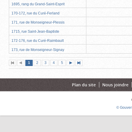
1695, rang du Grand-Saint-Esprit
170-172, rue du Curé-Ferland
171, rue de Monseigneur-Plessis
1715, rue Saint-Jean-Baptiste
172-176, rue du Curé-Raimbault
173, rue de Monseigneur-Signay
Page
(page
Page
Page
Page
Page
1
Première
2
Page
3
4
5
Page
Dernière
actuelle)
page
précédente
suivante
page
Plan du site
Nous joindre
© Gouver