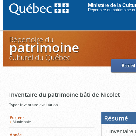
Ministère de la Cult
Répertoire du patrimoine c
Répertoire du
patrimoine
culturel du Québec
Accueil
Inventaire du patrimoine bâti de Nicolet
Type
:
Inventaire-évaluation
Résumé
(Boi
Portée
:
ouve
Municipale
cliq
pou
L'Inventaire 
ferm
Année
: